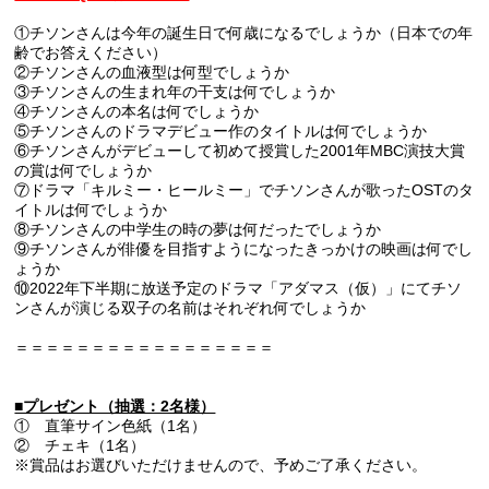
①チソンさんは今年の誕生日で何歳になるでしょうか（日本での年
齢でお答えください）
②チソンさんの血液型は何型でしょうか
③チソンさんの生まれ年の干支は何でしょうか
④チソンさんの本名は何でしょうか
⑤チソンさんのドラマデビュー作のタイトルは何でしょうか
⑥チソンさんがデビューして初めて授賞した2001年MBC演技大賞
の賞は何でしょうか
⑦ドラマ「キルミー・ヒールミー」でチソンさんが歌ったOSTのタ
イトルは何でしょうか
⑧チソンさんの中学生の時の夢は何だったでしょうか
⑨チソンさんが俳優を目指すようになったきっかけの映画は何でし
ょうか
⑩2022年下半期に放送予定のドラマ「アダマス（仮）」にてチソ
ンさんが演じる双子の名前はそれぞれ何でしょうか
＝＝＝＝＝＝＝＝＝＝＝＝＝＝＝＝＝
■プレゼント（抽選：2名様）
① 直筆サイン色紙（1名）
② チェキ（1名）
※賞品はお選びいただけませんので、予めご了承ください。