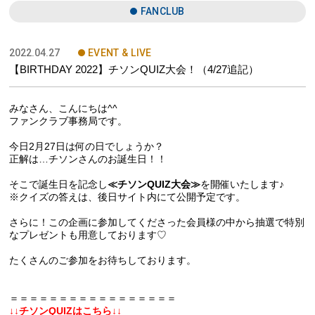
FANCLUB
2022.04.27
EVENT & LIVE
【BIRTHDAY 2022】チソンQUIZ大会！（4/27追記）
みなさん、こんにちは^^
ファンクラブ事務局です。
今日2月27日は何の日でしょうか？
正解は…チソンさんのお誕生日！！
そこで誕生日を記念し
≪チソンQUIZ大会≫
を開催いたします♪
※クイズの答えは、後日サイト内にて公開予定です。
さらに！この企画に参加してくださった会員様の中から抽選で特別
なプレゼントも用意しております♡
たくさんのご参加をお待ちしております。
＝＝＝＝＝＝＝＝＝＝＝＝＝＝＝＝＝
↓↓チソンQUIZはこちら↓↓