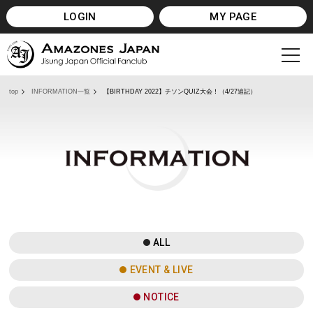
LOGIN
MY PAGE
top
INFORMATION一覧
【BIRTHDAY 2022】チソンQUIZ大会！（4/27追記）
I
ALL
EVENT & LIVE
NOTICE