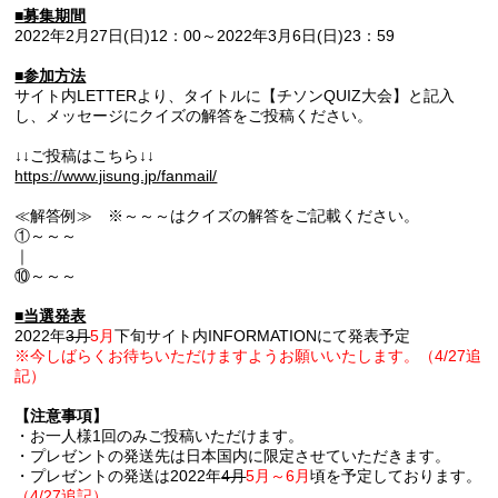
■募集期間
2022年2月27日(日)12：00～2022年3月6日(日)23：59
■参加方法
サイト内LETTERより、タイトルに【チソンQUIZ大会】と記入
し、メッセージにクイズの解答をご投稿ください。
↓↓ご投稿はこちら↓↓
https://www.jisung.jp/fanmail/
≪解答例≫ ※～～～はクイズの解答をご記載ください。
①～～～
｜
⑩～～～
■当選発表
2022年
3月
5月
下旬サイト内INFORMATIONにて発表予定
※今しばらくお待ちいただけますようお願いいたします。（4/27追
記）
【注意事項】
・お一人様1回のみご投稿いただけます。
・プレゼントの発送先は日本国内に限定させていただきます。
・プレゼントの発送は2022年
4月
5月～6月
頃を予定しております。
（4/27追記）